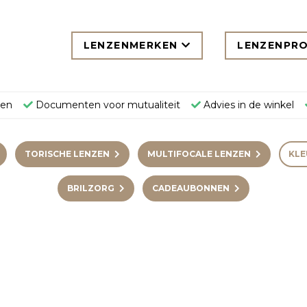
LENZENMERKEN
LENZENPR
gen
Documenten voor mutualiteit
Advies in de winkel
TORISCHE LENZEN
MULTIFOCALE LENZEN
KLE
BRILZORG
CADEAUBONNEN