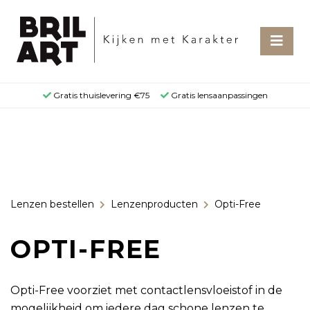
Gratis thuislevering €75
Gratis lensaanpassingen
Lenzen bestellen
Lenzenproducten
Opti-Free
OPTI-FREE
Opti-Free voorziet met contactlensvloeistof in de
mogelijkheid om iedere dag schone lenzen te