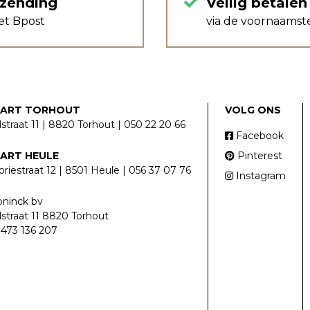
rzending
Veilig betalen
et Bpost
via de voornaamst
LART TORHOUT
VOLG ONS
lstraat 11 | 8820 Torhout | 050 22 20 66
Facebook
LART HEULE
Pinterest
riestraat 12 | 8501 Heule | 056 37 07 76
Instagram
ninck bv
lstraat 11 8820 Torhout
473 136 207