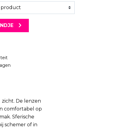
s product
ANDJE
teit
dagen
 zicht. De lenzen
en comfortabel op
mak. Sferische
ij schemer of in