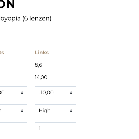
ON
sbyopia (6 lenzen)
ts
Links
8,6
14,00