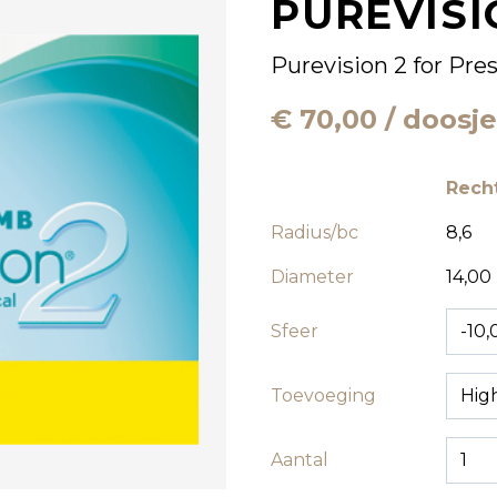
PUREVISI
Purevision 2 for Pre
€ 70,00 / doosje
Rech
Radius/bc
8,6
Diameter
14,00
Sfeer
Toevoeging
Aantal