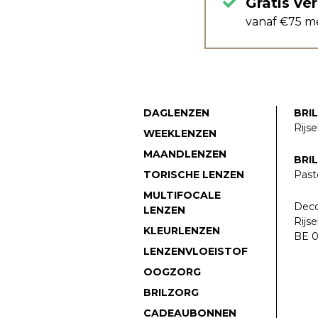
Gratis ve
vanaf €75 m
DAGLENZEN
BRI
Rijse
WEEKLENZEN
MAANDLENZEN
BRI
TORISCHE LENZEN
Pasto
MULTIFOCALE
Deco
LENZEN
Rijse
KLEURLENZEN
BE 0
LENZENVLOEISTOF
OOGZORG
BRILZORG
CADEAUBONNEN