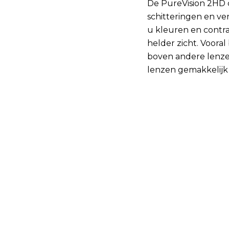
De PureVision 2HD 
schitteringen en ve
u kleuren en contr
helder zicht. Voora
boven andere lenzen
lenzen gemakkelijk 