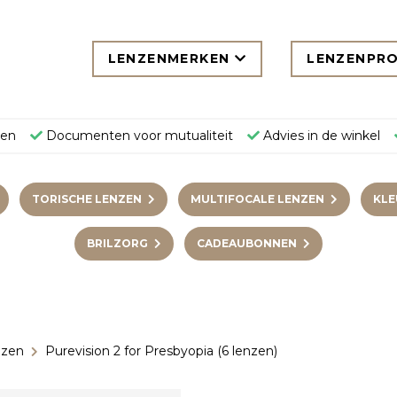
LENZENMERKEN
LENZENPR
gen
Documenten voor mutualiteit
Advies in de winkel
TORISCHE LENZEN
MULTIFOCALE LENZEN
KLE
BRILZORG
CADEAUBONNEN
nzen
Purevision 2 for Presbyopia (6 lenzen)