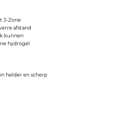
et 3-Zone
 verre afstand
ijk kunnen
cone hydrogel
een helder en scherp